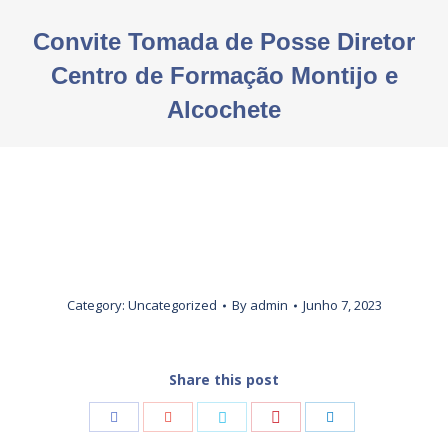
Convite Tomada de Posse Diretor
Centro de Formação Montijo e
Alcochete
You are here:
Category:
Uncategorized
By
admin
Junho 7, 2023
Share this post
Share
Share
Share
Share
Share
with
with
with
with