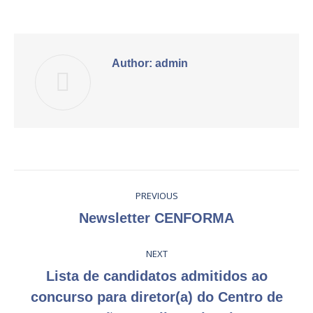
with
Pinterest
Facebook
Google+
Twitter
LinkedIn
Author:
admin
Post
PREVIOUS
navigation
Previous
Newsletter CENFORMA
post:
NEXT
Lista de candidatos admitidos ao
Next
concurso para diretor(a) do Centro de