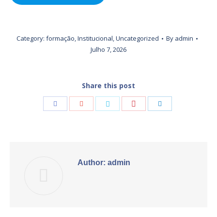
Category:
formação
,
Institucional
,
Uncategorized
By
admin
Julho 7, 2026
Share this post
Share
Share
Share
Share
Share
with
with
with
with
with
Pinterest
Facebook
Google+
Twitter
LinkedIn
Author:
admin