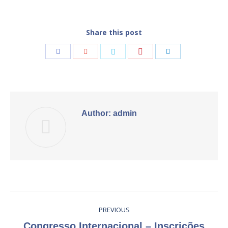
Share this post
Share
Share
Share
Share
Share
with
with
with
with
with
Pinterest
Facebook
Google+
Twitter
LinkedIn
Author:
admin
Post
PREVIOUS
navigation
Previous
Congresso Internacional – Inscrições